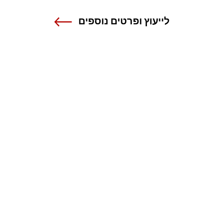
לייעוץ ופרטים נוספים
שנקר - הנדסה. עיצוב. אמנות.
אנה פרנק 12 , רמת גן
טל 03-6110000
מרכז מידע ורישום
1-800-55-1111