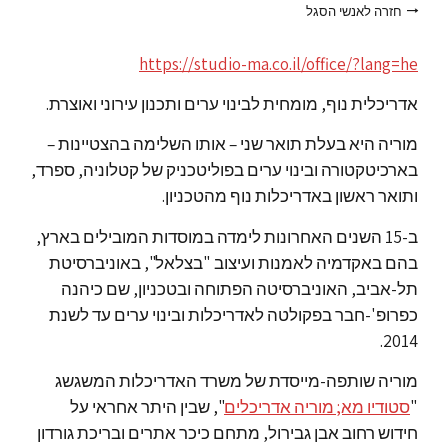
חזרה לאנשי הסגל
https://studio-ma.co.il/office/?lang=he
אדריכלית נוף, מומחית לבינוי ערים ותכנון עירוני ואוצרת.
מוריה היא בעלת תואר שני – אותו השלימה בהצטיינות –
בארכיטקטורה ובינוי ערים בפוליטכניק של קטלוניה, ספרד,
ותואר ראשון באדריכלות נוף מהטכניון.
ב-15 השנים האחרונות לימדה במוסדות המובילים בארץ,
בהם באקדמיה לאמנות ועיצוב "בצלאל", באוניברסיטת
תל-אביב, האוניברסיטה הפתוחה ובטכניון, שם כיהנה
כפרופ'-חבר בפקולטה לאדריכלות ובינוי ערים עד לשנת
2014.
מוריה שותפה-מייסדת של משרד האדריכלות המשגשג
"
סטודיו מא; מוריה אדריכלים
", שבין היתר אחראי על
חידוש רחוב אבן גבירול, מתחם כיכר אתרים ובריכת גורדון